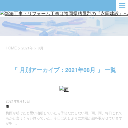
HOME
>
2021年
>
8月
「 月別アーカイブ：2021年08月 」 一覧
2021年8月15日
雨
梅雨が明けたと思い油断していたら予想だにしない雨、雨、雨、毎日これで
もかと言うくらい降っていた。今日は久しぶりに太陽が顔を覗かせています
が明 …